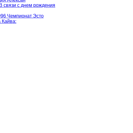
 В связи с днем рождения
996 Чемпионат Эсто
а Кайва
: