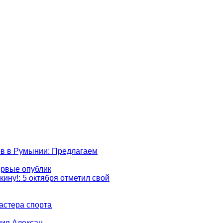
ов в Румынии
: Предлагаем
ервые опублик
кину!
: 5 октября отметил свой
астера спорта
дия Алексан