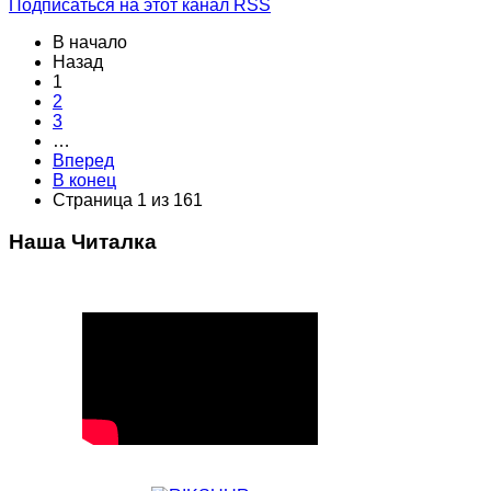
Подписаться на этот канал RSS
В начало
Назад
1
2
3
…
Вперед
В конец
Страница 1 из 161
Наша Читалка