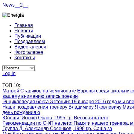
News__2__
Главная
Новости
Публикации
Поздравляем
Видеогалерея
Фотогалерея
Контакты
Log in
ТОП 10:
Матвей Стариков на чемпионате Европы среди школьник
вашему вниманию запись поедин
Энциклопедия бокса Эстонии
: 19 января 2016 года мы вп
Наши поздравления тренеру Владимиру Яковлевичу Мазя
день рождения о
Юноши
: Иосиф Орлов, 1995 г.р. Весовая катего
Рекомендации по ОФП на лето
: Памяти нашего тренера, м
Группа Д
: Александр Сосенков, 1998 г.р. Саша за
Мои бои с американцами
: В связи с днем рождения Генна