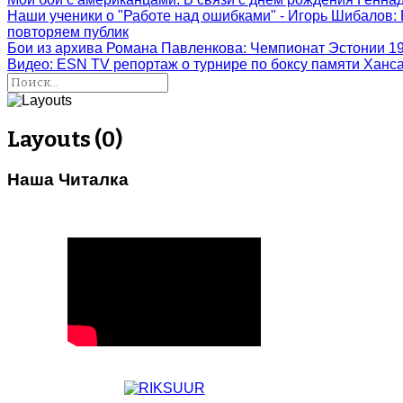
Наши ученики о "Работе над ошибками" - Игорь Шибалов
:
повторяем публик
Бои из архива Романа Павленкова
: Чемпионат Эстонии 1
Видео: ESN TV репортаж о турнире по боксу памяти Ханс
Layouts (0)
Наша Читалка