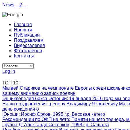
News__2__
Главная
Новости
Публикации
Поздравляем
Видеогалерея
Фотогалерея
Контакты
Log in
ТОП 10:
Матвей Стариков на чемпионате Европы среди школьник
вашему вниманию запись поедин
Энциклопедия бокса Эстонии
: 19 января 2016 года мы вп
Наши поздравления тренеру Владимиру Яковлевичу Мазя
день рождения о
Юноши
: Иосиф Орлов, 1995 г.р. Весовая катего
Рекомендации по ОФП на лето
: Памяти нашего тренера, м
Группа Д
: Александр Сосенков, 1998 г.р. Саша за
Мои бои с американцами
: В связи с днем рождения Генна