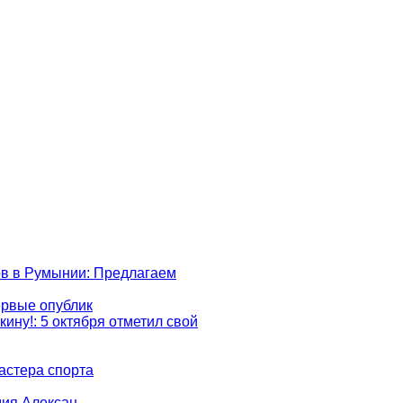
ов в Румынии
: Предлагаем
ервые опублик
кину!
: 5 октября отметил свой
астера спорта
дия Алексан