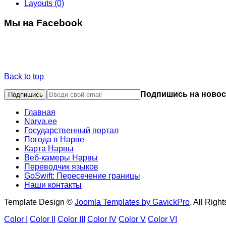
Layouts
(0)
Мы на Facebook
Back to top
Подпишись на новос
Главная
Narva.ee
Государственный портал
Погода в Нарве
Карта Нарвы
Веб-камеры Нарвы
Переводчик языков
GoSwift: Пересечение границы
Наши контакты
Template Design ©
Joomla Templates by GavickPro
. All Righ
Color I
Color II
Color III
Color IV
Color V
Color VI