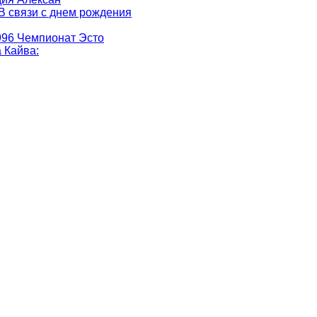
 В связи с днем рождения
996 Чемпионат Эсто
а Кайва
: