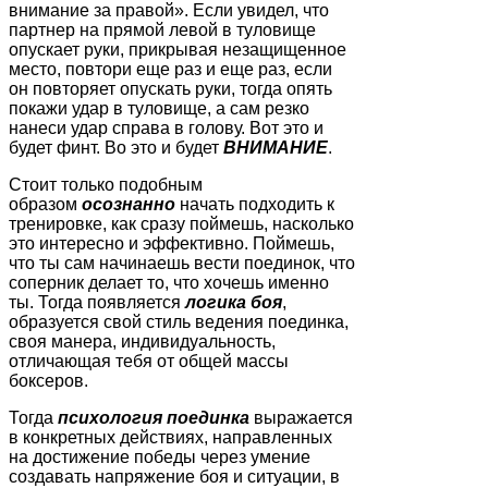
внимание за правой». Если увидел, что
партнер на прямой левой в туловище
опускает руки, прикрывая незащищенное
место, повтори еще раз и еще раз, если
он повторяет опускать руки, тогда опять
покажи удар в туловище, а сам резко
нанеси удар справа в голову. Вот это и
будет финт. Во это и будет
ВНИМАНИЕ
.
Стоит только подобным
образом
осознанно
начать подходить к
тренировке, как сразу поймешь, насколько
это интересно и эффективно. Поймешь,
что ты сам начинаешь вести поединок, что
соперник делает то, что хочешь именно
ты. Тогда появляется
логика боя
,
образуется свой стиль ведения поединка,
своя манера, индивидуальность,
отличающая тебя от общей массы
боксеров.
Тогда
психология поединка
выражается
в конкретных действиях, направленных
на достижение победы через умение
создавать напряжение боя и ситуации, в