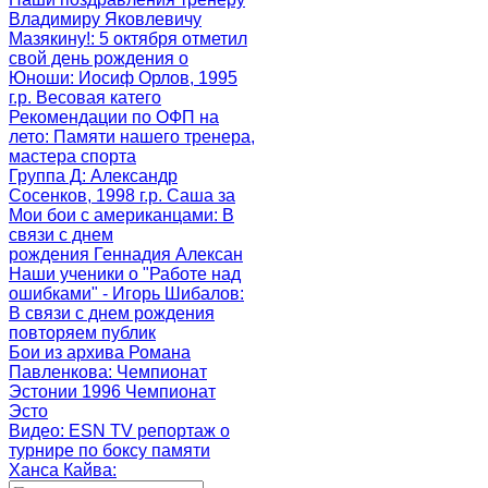
Владимиру Яковлевичу
Мазякину!
: 5 октября отметил
свой день рождения о
Юноши
: Иосиф Орлов, 1995
г.р. Весовая катего
Рекомендации по ОФП на
лето
: Памяти нашего тренера,
мастера спорта
Группа Д
: Александр
Сосенков, 1998 г.р. Саша за
Мои бои с американцами
: В
связи с днем
рождения Геннадия Алексан
Наши ученики о "Работе над
ошибками" - Игорь Шибалов
:
В связи с днем рождения
повторяем публик
Бои из архива Романа
Павленкова
: Чемпионат
Эстонии 1996 Чемпионат
Эсто
Видео: ESN TV репортаж о
турнире по боксу памяти
Ханса Кайва
: