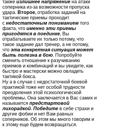
также
излишнее напряжение
на атаки
соперника из-за возможности пропуска
удара.
Второе,
отработка заданий на
тактические приемы проходит
с
недостаточным пониманием
того
факта, что
именно эти приемы
пригодятся в поединке.
Вы
отрабатываете их только потому, что
такое задание дал тренер, а не потому,
что
эта конкретная ситуация может
быть полезна в бою
. Попробуйте
сменить отношение к разучиванию
приемов и комбинаций и вы увидите, как
быстро и мастерски можно овладеть
тактикой бокса.
Ну а в случае с недостаточной боевой
практикой тоже нет особой трудности
преодоления этой психологической
проблемы. Она заключается в Вас самих и
называется
предстартовой
лихорадкой
.
Победите
в себе страхи и
другие фобии и нет Вам равных
соперников. Об этом мы много говорим и
к этому еще будем возвращаться.