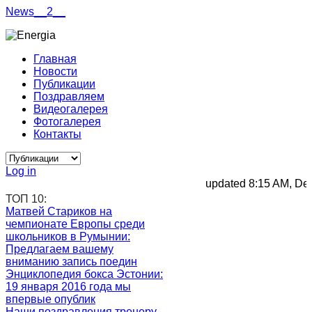
News__2__
Главная
Новости
Публикации
Поздравляем
Видеогалерея
Фотогалерея
Контакты
Log in
updated 8:15 AM, Dec 3
ТОП 10:
Матвей Стариков на
чемпионате Европы среди
школьников в Румынии
:
Предлагаем вашему
вниманию запись поедин
Энциклопедия бокса Эстонии
:
19 января 2016 года мы
впервые опублик
Наши поздравления тренеру