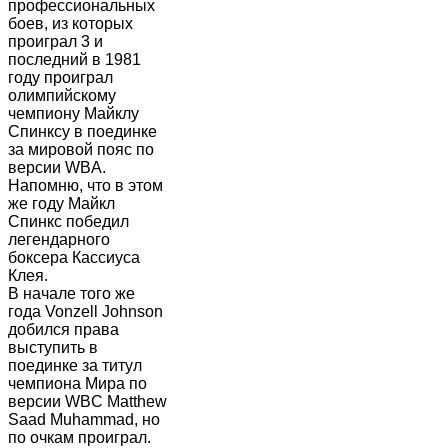
профессиональных
боев, из которых
проиграл 3 и
последний в 1981
году проиграл
олимпийскому
чемпиону Майклу
Спинксу в поединке
за мировой пояс по
версии WBA.
Напомню, что в этом
же году Майкл
Спинкс победил
легендарного
боксера Кассиуса
Клея.
В начале того же
года Vonzell Johnson
добился права
выступить в
поединке за титул
чемпиона Мира по
версии WBC Matthew
Saad Muhammad, но
по очкам проиграл.