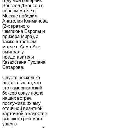
году мой соперник
Вонзелл Джонсон в
первом матче в
Москве победил
Анатолия Климанова
(2-х кратного
чемпиона Европы и
призера Мира), а
также в третьем
матче в Алма-Ате
выиграл у
представителя
Казахстана Руслана
Сатарова.
Спустя несколько
лет, я слышал, что
этот американский
боксер сразу после
наших встреч,
послуживших ему
отличной визитной
карточкой в качестве
высокого рейтинга,
ушел в