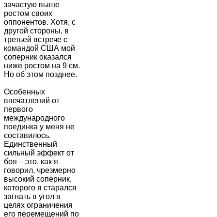
зачастую выше
ростом своих
оппонентов. Хотя, с
другой стороны, в
третьей встрече с
командой США мой
соперник оказался
ниже ростом на 9 см.
Но об этом позднее.
Особенных
впечатлений от
первого
международного
поединка у меня не
составилось.
Единственный
сильный эффект от
боя – это, как я
говорил, чрезмерно
высокий соперник,
которого я старался
загнать в угол в
целях ограничения
его перемещений по