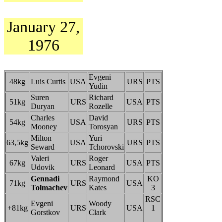
January 27,
1976
Evgeni
48kg
Luis Curtis
USA
URS
PTS
Yudin
Suren
Richard
51kg
URS
USA
PTS
Duryan
Rozelle
Charles
David
54kg
USA
URS
PTS
Mooney
Torosyan
Milton
Yuri
63,5kg
USA
URS
PTS
Seward
Tchorovski
Valeri
Roger
67kg
URS
USA
PTS
Udovik
Leonard
Gennadi
Raymond
KO
71kg
URS
USA
Tolmachev
Kates
3
RSC
Evgeni
Woody
+81kg
URS
USA
1
Gorstkov
Clark