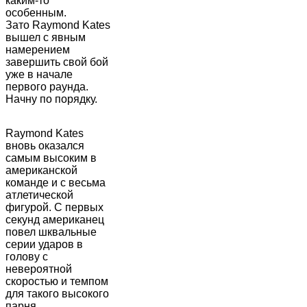
каким-то
особенным.
Зато Raymond Kates
вышел с явным
намерением
завершить свой бой
уже в начале
первого раунда.
Начну по порядку.
Raymond Kates
вновь оказался
самым высоким в
американской
команде и с весьма
атлетической
фигурой. С первых
секунд американец
повел шквальные
серии ударов в
голову с
невероятной
скоростью и темпом
для такого высокого
парня.