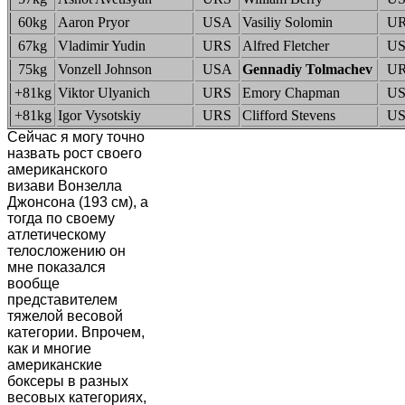
60kg
Aaron Pryor
USA
Vasiliy Solomin
U
67kg
Vladimir Yudin
URS
Alfred Fletcher
U
75kg
Vonzell Johnson
USA
Gennadiy Tolmachev
U
+81kg
Viktor Ulyanich
URS
Emory Chapman
U
+81kg
Igor Vysotskiy
URS
Clifford Stevens
U
Сейчас я могу точно
назвать рост своего
американского
визави Вонзелла
Джонсона (193 см), а
тогда по своему
атлетическому
телосложению он
мне показался
вообще
представителем
тяжелой весовой
категории. Впрочем,
как и многие
американские
боксеры в разных
весовых категориях,