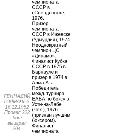
чемпионата
СССР в
г.Свердловске,
1976.
Призер
чемпионата
СССР в Ижевске
(Удмурдия), 1974.
Неоднократный
чемпион ЦС
«Динамо».
Финалист Кубка
СССР в 1975 в
Барнауле и
призер в 1974 в
Алма-Ата.
Победитель
межд. турнира
ГЕННАДИЙ
ЕАБА по боксу в
ТОЛМАЧЁВ,
Усти-на-Лабе
16.12.1952
(Чех.), 1976
Провел 222
(признан лучшим
боя/
боксером).
выиграл
Финалист
204
чемпионата