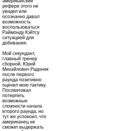
американский
рефери этого не
увидел или
осознанно давал
возможность
воспользоваться
Раймонду Кэйтсу
ситуацией для
добивания.
Мой секундант,
главный тренер
сборной, Юрий
Михайлович Радоняк
после первого
раунда позитивно
оценил мою тактику.
Посоветовал
потерпеть
возможные
сложности начала
второго раунда, но
тут же успокоил, что
американец не
сможет выдержать