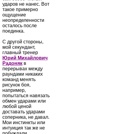
ударов не нанес. Вот
такое примерно
ощущение
неопределенности
осталось после
поединка.
С другой стороны,
мой секундант,
главный тренер
Юрий Михайлович
Радоняк
в
перерывах между
раундами никаких
команд менять
рисунок боя,
например,
попытаться навязать
обмен ударами или
любой ценой
доставать ударами
соперника, не давал.
Мои инстинкты или
интуиция так же не
побуждали