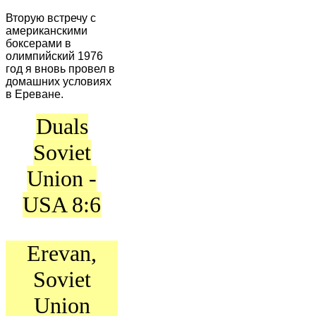
Вторую встречу с
американскими
боксерами в
олимпийский 1976
год я вновь провел в
домашних условиях
в Ереване.
Duals
Soviet
Union -
USA 8:6
Erevan,
Soviet
Union