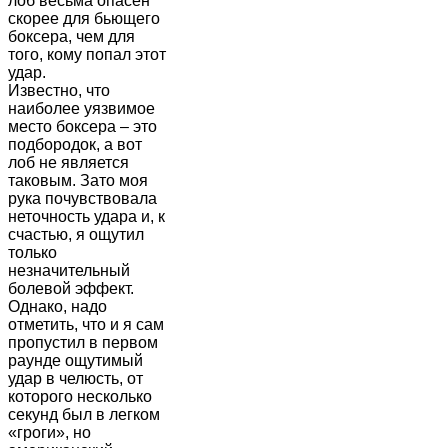
лоб весьма опасен
скорее для бьющего
боксера, чем для
того, кому попал этот
удар.
Известно, что
наиболее уязвимое
место боксера – это
подбородок, а вот
лоб не является
таковым. Зато моя
рука почувствовала
неточность удара и, к
счастью, я ощутил
только
незначительный
болевой эффект.
Однако, надо
отметить, что и я сам
пропустил в первом
раунде ощутимый
удар в челюсть, от
которого несколько
секунд был в легком
«гроги», но