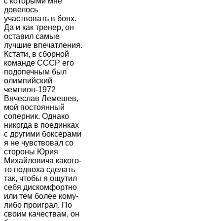
с которыми мне
довелось
участвовать в боях.
Да и как тренер, он
оставил самые
лучшие впечатления.
Кстати, в сборной
команде СССР его
подопечным был
олимпийский
чемпион-1972
Вячеслав Лемешев,
мой постоянный
соперник. Однако
никогда в поединках
с другими боксерами
я не чувствовал со
стороны Юрия
Михайловича какого-
то подвоха сделать
так, чтобы я ощутил
себя дискомфортно
или тем более кому-
либо проиграл. По
своим качествам, он