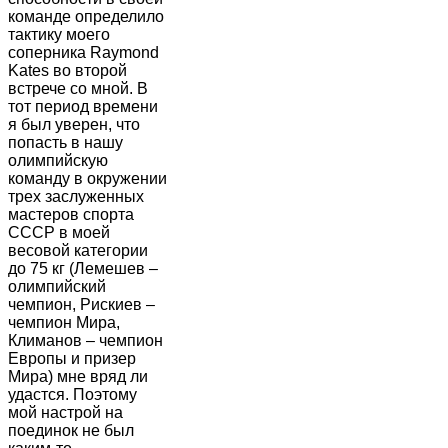
команде определило
тактику моего
соперника Raymond
Kates во второй
встрече со мной. В
тот период времени
я был уверен, что
попасть в нашу
олимпийскую
команду в окружении
трех заслуженных
мастеров спорта
СССР в моей
весовой категории
до 75 кг (Лемешев –
олимпийский
чемпион, Рискиев –
чемпион Мира,
Климанов – чемпион
Европы и призер
Мира) мне вряд ли
удастся. Поэтому
мой настрой на
поединок не был