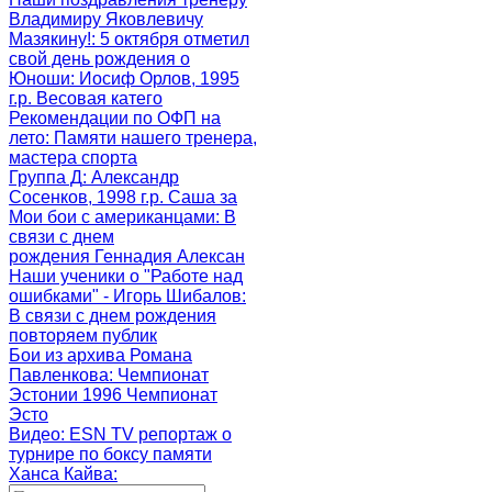
Владимиру Яковлевичу
Мазякину!
: 5 октября отметил
свой день рождения о
Юноши
: Иосиф Орлов, 1995
г.р. Весовая катего
Рекомендации по ОФП на
лето
: Памяти нашего тренера,
мастера спорта
Группа Д
: Александр
Сосенков, 1998 г.р. Саша за
Мои бои с американцами
: В
связи с днем
рождения Геннадия Алексан
Наши ученики о "Работе над
ошибками" - Игорь Шибалов
:
В связи с днем рождения
повторяем публик
Бои из архива Романа
Павленкова
: Чемпионат
Эстонии 1996 Чемпионат
Эсто
Видео: ESN TV репортаж о
турнире по боксу памяти
Ханса Кайва
: