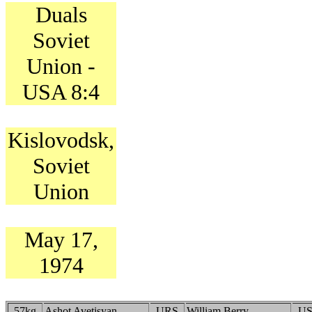
Duals
Soviet
Union -
USA 8:4
Kislovodsk,
Soviet
Union
May 17,
1974
57kg
Ashot Avetisyan
URS
William Berry
U