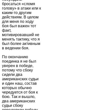
бросаться «сломя
голову» в атаки или к
каким-то другим
действиям. В целом
для меня по ходу
боя был важен тот
факт,
мотивировавший не
менять тактику, что я
был более активным
в ведении боя.
По окончанию
поединка я не был
уверен в победе,
потому что сбоку
сидели два
американских судьи
и один наш, состав
которых обычно
чередуется от боя к
бою. Так и вышло,
два американских
судьи сбоку
определили победу