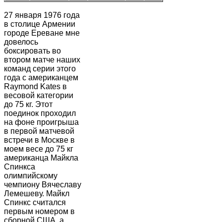
27 января 1976 года
в столице Армении
городе Ереване мне
довелось
боксировать во
втором матче наших
команд серии этого
года с американцем
Raymond Kates в
весовой категории
до 75 кг. Этот
поединок проходил
на фоне проигрыша
в первой матчевой
встречи в Москве в
моем весе до 75 кг
американца Майкла
Спинкса
олимпийскому
чемпиону Вячеславу
Лемешеву. Майкл
Спинкс считался
первым номером в
сборной США, а