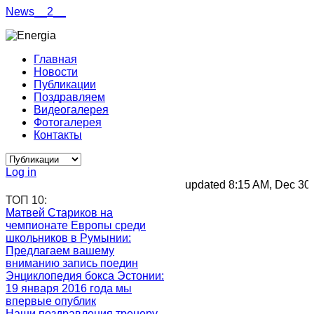
News__2__
Главная
Новости
Публикации
Поздравляем
Видеогалерея
Фотогалерея
Контакты
Log in
updated 8:15 AM, Dec 30, 20
ТОП 10:
Матвей Стариков на
чемпионате Европы среди
школьников в Румынии
:
Предлагаем вашему
вниманию запись поедин
Энциклопедия бокса Эстонии
:
19 января 2016 года мы
впервые опублик
Наши поздравления тренеру