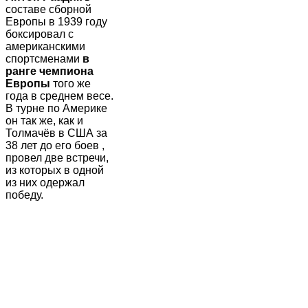
составе сборной
Европы в 1939 году
боксировал с
американскими
спортсменами
в
ранге
чемпиона
Европы
того же
года в среднем весе.
В турне по Америке
он так же, как и
Толмачёв в США за
38 лет до его боев ,
провел две встречи,
из которых в одной
из них одержал
победу.