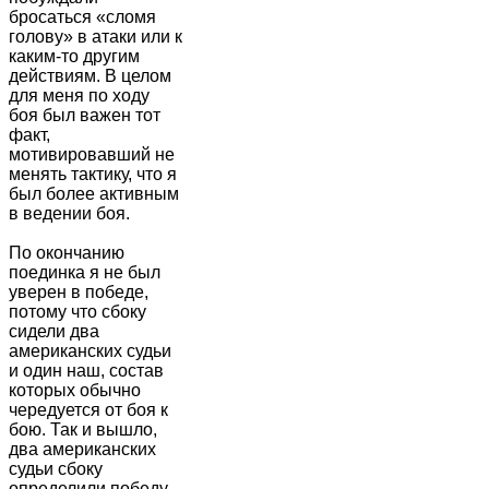
бросаться «сломя
голову» в атаки или к
каким-то другим
действиям. В целом
для меня по ходу
боя был важен тот
факт,
мотивировавший не
менять тактику, что я
был более активным
в ведении боя.
По окончанию
поединка я не был
уверен в победе,
потому что сбоку
сидели два
американских судьи
и один наш, состав
которых обычно
чередуется от боя к
бою. Так и вышло,
два американских
судьи сбоку
определили победу