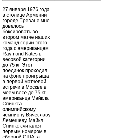
27 января 1976 года
в столице Армении
городе Ереване мне
довелось
боксировать во
втором матче наших
команд серии этого
года с американцем
Raymond Kates в
весовой категории
до 75 кг. Этот
поединок проходил
на фоне проигрыша
в первой матчевой
встречи в Москве в
моем весе до 75 кг
американца Майкла
Спинкса
олимпийскому
чемпиону Вячеславу
Лемешеву. Майкл
Спинкс считался
первым номером в
сборной США, а