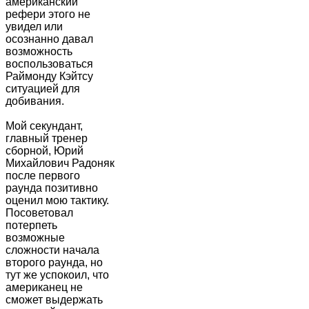
американский
рефери этого не
увидел или
осознанно давал
возможность
воспользоваться
Раймонду Кэйтсу
ситуацией для
добивания.
Мой секундант,
главный тренер
сборной, Юрий
Михайлович Радоняк
после первого
раунда позитивно
оценил мою тактику.
Посоветовал
потерпеть
возможные
сложности начала
второго раунда, но
тут же успокоил, что
американец не
сможет выдержать