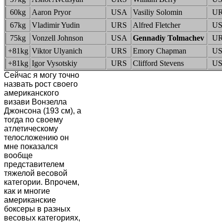
60kg
Aaron Pryor
USA
Vasiliy Solomin
U
67kg
Vladimir Yudin
URS
Alfred Fletcher
U
75kg
Vonzell Johnson
USA
Gennadiy Tolmachev
U
+81kg
Viktor Ulyanich
URS
Emory Chapman
U
+81kg
Igor Vysotskiy
URS
Clifford Stevens
U
Сейчас я могу точно
назвать рост своего
американского
визави Вонзелла
Джонсона (193 см), а
тогда по своему
атлетическому
телосложению он
мне показался
вообще
представителем
тяжелой весовой
категории. Впрочем,
как и многие
американские
боксеры в разных
весовых категориях,