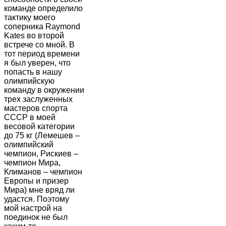
команде определило
тактику моего
соперника Raymond
Kates во второй
встрече со мной. В
тот период времени
я был уверен, что
попасть в нашу
олимпийскую
команду в окружении
трех заслуженных
мастеров спорта
СССР в моей
весовой категории
до 75 кг (Лемешев –
олимпийский
чемпион, Рискиев –
чемпион Мира,
Климанов – чемпион
Европы и призер
Мира) мне вряд ли
удастся. Поэтому
мой настрой на
поединок не был