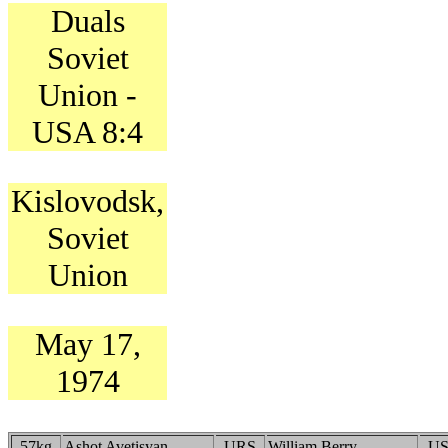
Duals
Soviet
Union -
USA 8:4
Kislovodsk,
Soviet
Union
May 17,
1974
57kg
Ashot Avetisyan
URS
William Berry
U