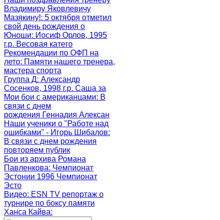
Владимиру Яковлевичу
Мазякину!
: 5 октября отметил
свой день рождения о
Юноши
: Иосиф Орлов, 1995
г.р. Весовая катего
Рекомендации по ОФП на
лето
: Памяти нашего тренера,
мастера спорта
Группа Д
: Александр
Сосенков, 1998 г.р. Саша за
Мои бои с американцами
: В
связи с днем
рождения Геннадия Алексан
Наши ученики о "Работе над
ошибками" - Игорь Шибалов
:
В связи с днем рождения
повторяем публик
Бои из архива Романа
Павленкова
: Чемпионат
Эстонии 1996 Чемпионат
Эсто
Видео: ESN TV репортаж о
турнире по боксу памяти
Ханса Кайва
: