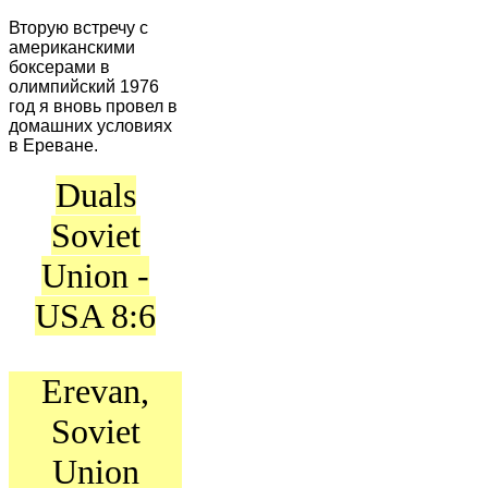
Вторую встречу с
американскими
боксерами в
олимпийский 1976
год я вновь провел в
домашних условиях
в Ереване.
Duals
Soviet
Union -
USA 8:6
Erevan,
Soviet
Union