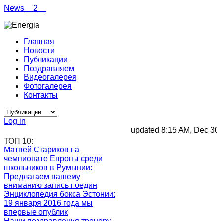
News__2__
Главная
Новости
Публикации
Поздравляем
Видеогалерея
Фотогалерея
Контакты
Log in
updated 8:15 AM, Dec 30, 20
ТОП 10:
Матвей Стариков на
чемпионате Европы среди
школьников в Румынии
:
Предлагаем вашему
вниманию запись поедин
Энциклопедия бокса Эстонии
:
19 января 2016 года мы
впервые опублик
Наши поздравления тренеру