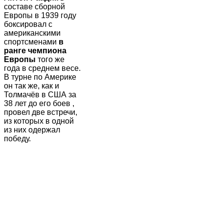
составе сборной
Европы в 1939 году
боксировал с
американскими
спортсменами
в
ранге
чемпиона
Европы
того же
года в среднем весе.
В турне по Америке
он так же, как и
Толмачёв в США за
38 лет до его боев ,
провел две встречи,
из которых в одной
из них одержал
победу.