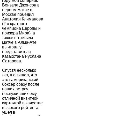
году мой соперник
Вонзелл Джонсон в
первом матче в
Москве победил
Анатолия Климанова
(2-х кратного
чемпиона Европы и
призера Мира), а
также в третьем
матче в Алма-Ате
выиграл у
представителя
Казахстана Руслана
Сатарова.
Спустя несколько
лет, я слышал, что
этот американский
боксер сразу после
наших встреч,
послуживших ему
отличной визитной
карточкой в качестве
высокого рейтинга,
ушел в