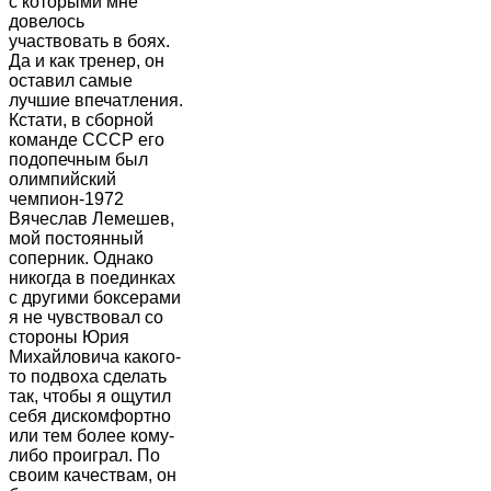
с которыми мне
довелось
участвовать в боях.
Да и как тренер, он
оставил самые
лучшие впечатления.
Кстати, в сборной
команде СССР его
подопечным был
олимпийский
чемпион-1972
Вячеслав Лемешев,
мой постоянный
соперник. Однако
никогда в поединках
с другими боксерами
я не чувствовал со
стороны Юрия
Михайловича какого-
то подвоха сделать
так, чтобы я ощутил
себя дискомфортно
или тем более кому-
либо проиграл. По
своим качествам, он