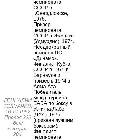
чемпионата
СССР в
г.Свердловске,
1976.
Призер
чемпионата
СССР в Ижевске
(Удмурдия), 1974.
Неоднократный
чемпион ЦС
«Динамо».
Финалист Кубка
СССР в 1975 в
Барнауле и
призер в 1974 в
Алма-Ата.
Победитель
межд. турнира
ГЕННАДИЙ
ЕАБА по боксу в
ТОЛМАЧЁВ,
Усти-на-Лабе
16.12.1952
(Чех.), 1976
Провел 222
(признан лучшим
боя/
боксером).
выиграл
Финалист
204
чемпионата