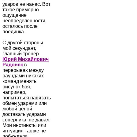
ударов не нанес. Вот
такое примерно
ощущение
неопределенности
осталось после
поединка.
С другой стороны,
мой секундант,
главный тренер
Юрий Михайлович
Радоняк
в
перерывах между
раундами никаких
команд менять
рисунок боя,
например,
попытаться навязать
обмен ударами или
любой ценой
доставать ударами
соперника, не давал.
Мои инстинкты или
интуиция так же не
побуждали