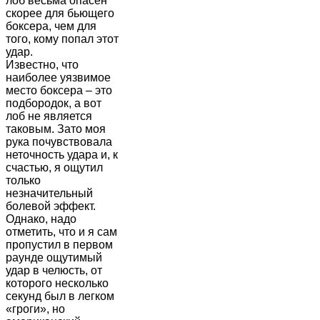
лоб весьма опасен
скорее для бьющего
боксера, чем для
того, кому попал этот
удар.
Известно, что
наиболее уязвимое
место боксера – это
подбородок, а вот
лоб не является
таковым. Зато моя
рука почувствовала
неточность удара и, к
счастью, я ощутил
только
незначительный
болевой эффект.
Однако, надо
отметить, что и я сам
пропустил в первом
раунде ощутимый
удар в челюсть, от
которого несколько
секунд был в легком
«гроги», но