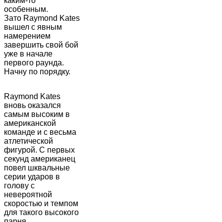
каким-то
особенным.
Зато Raymond Kates
вышел с явным
намерением
завершить свой бой
уже в начале
первого раунда.
Начну по порядку.
Raymond Kates
вновь оказался
самым высоким в
американской
команде и с весьма
атлетической
фигурой. С первых
секунд американец
повел шквальные
серии ударов в
голову с
невероятной
скоростью и темпом
для такого высокого
парня.