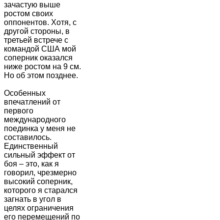
зачастую выше
ростом своих
оппонентов. Хотя, с
другой стороны, в
третьей встрече с
командой США мой
соперник оказался
ниже ростом на 9 см.
Но об этом позднее.
Особенных
впечатлений от
первого
международного
поединка у меня не
составилось.
Единственный
сильный эффект от
боя – это, как я
говорил, чрезмерно
высокий соперник,
которого я старался
загнать в угол в
целях ограничения
его перемещений по