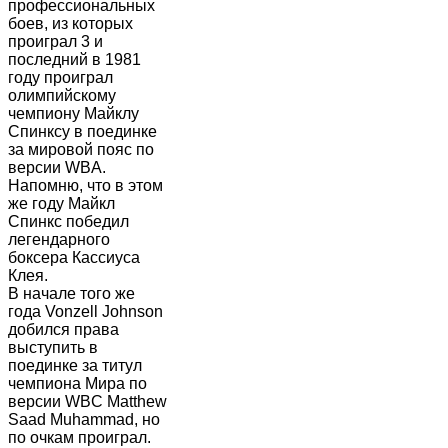
профессиональных
боев, из которых
проиграл 3 и
последний в 1981
году проиграл
олимпийскому
чемпиону Майклу
Спинксу в поединке
за мировой пояс по
версии WBA.
Напомню, что в этом
же году Майкл
Спинкс победил
легендарного
боксера Кассиуса
Клея.
В начале того же
года Vonzell Johnson
добился права
выступить в
поединке за титул
чемпиона Мира по
версии WBC Matthew
Saad Muhammad, но
по очкам проиграл.