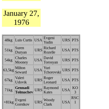
January 27,
1976
Evgeni
48kg
Luis Curtis
USA
URS
PTS
Yudin
Suren
Richard
51kg
URS
USA
PTS
Duryan
Rozelle
Charles
David
54kg
USA
URS
PTS
Mooney
Torosyan
Milton
Yuri
63,5kg
USA
URS
PTS
Seward
Tchorovski
Valeri
Roger
67kg
URS
USA
PTS
Udovik
Leonard
Gennadi
Raymond
KO
71kg
URS
USA
Tolmachev
Kates
3
RSC
Evgeni
Woody
+81kg
URS
USA
1
Gorstkov
Clark