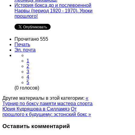
История бокса до и послевоенной
Нарвы (период 1920 - 1970). Уроки
прошлого!
Прочитано 555
Печать
Эл. почта
1
2
3
4
5
(0 голосов)
Другие материалы в этой категории:
«
Турнир по боксу памяти мастера спорта
Юрия Кудряшова в Силламяэ
От
прошлого к будущему: эстонский бокс »
Оставить комментарий