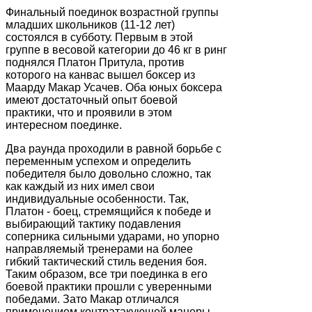
Финальный поединок возрастной группы
младших школьников (11-12 лет)
состоялся в субботу. Первым в этой
группе в весовой категории до 46 кг в ринг
поднялся Платон Притула, против
которого на канвас вышел боксер из
Маарду Макар Усачев. Оба юных боксера
имеют достаточный опыт боевой
практики, что и проявили в этом
интересном поединке.
Два раунда проходили в равной борьбе с
переменным успехом и определить
победителя было довольно сложно, так
как каждый из них имел свои
индивидуальные особенности. Так,
Платон - боец, стремящийся к победе и
выбирающий тактику подавления
соперника сильными ударами, но упорно
направляемый тренерами на более
гибкий тактический стиль ведения боя.
Таким образом, все три поединка в его
боевой практики прошли с уверенными
победами. Зато Макар отличался
применением контратакующей манеры