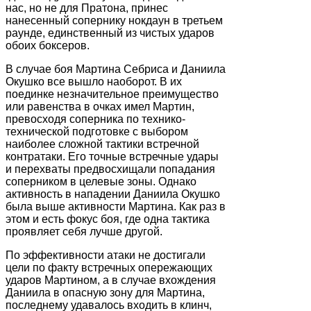
нас, но не для Пратона, принес
нанесенный сопернику нокдаун в третьем
раунде, единственный из чистых ударов
обоих боксеров.
В случае боя Мартина Себриса и Даниила
Окушко все вышло наоборот. В их
поединке незначительное преимущество
или равенства в очках имел Мартин,
превосходя соперника по технико-
технической подготовке с выбором
наиболее сложной тактики встречной
контратаки. Его точные встречные удары
и перехваты предвосхищали попадания
соперником в целевые зоны. Однако
активность в нападении Даниила Окушко
была выше активности Мартина. Как раз в
этом и есть фокус боя, где одна тактика
проявляет себя лучше другой.
По эффективности атаки не достигали
цели по факту встречных опережающих
ударов Мартином, а в случае вхождения
Даниила в опасную зону для Мартина,
последнему удавалось входить в клинч,