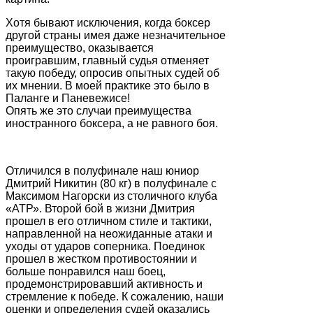
Хотя бывают исключения, когда боксер
другой страны имея даже незначительное
преимущество, оказывается
проигравшим, главный судья отменяет
такую победу, опросив опытных судей об
их мнении. В моей практике это было в
Паланге и Паневежисе!
Опять же это случаи преимущества
иностранного боксера, а не равного боя.
Отличился в полуфинале наш юниор
Дмитрий Никитин (80 кг) в полуфинале с
Максимом Нагорски из столичного клуба
«АТР». Второй бой в жизни Дмитрия
прошел в его отличном стиле и тактики,
направленной на неожиданные атаки и
уходы от ударов соперника. Поединок
прошел в жестком противостоянии и
больше понравился наш боец,
продемонстрировавший активность и
стремление к победе. К сожалению, наши
оценки и определения судей оказались