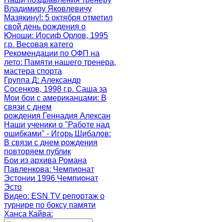
Владимиру Яковлевичу
Мазякину!
: 5 октября отметил
свой день рождения о
Юноши
: Иосиф Орлов, 1995
г.р. Весовая катего
Рекомендации по ОФП на
лето
: Памяти нашего тренера,
мастера спорта
Группа Д
: Александр
Сосенков, 1998 г.р. Саша за
Мои бои с американцами
: В
связи с днем
рождения Геннадия Алексан
Наши ученики о "Работе над
ошибками" - Игорь Шибалов
:
В связи с днем рождения
повторяем публик
Бои из архива Романа
Павленкова
: Чемпионат
Эстонии 1996 Чемпионат
Эсто
Видео: ESN TV репортаж о
турнире по боксу памяти
Ханса Кайва
: