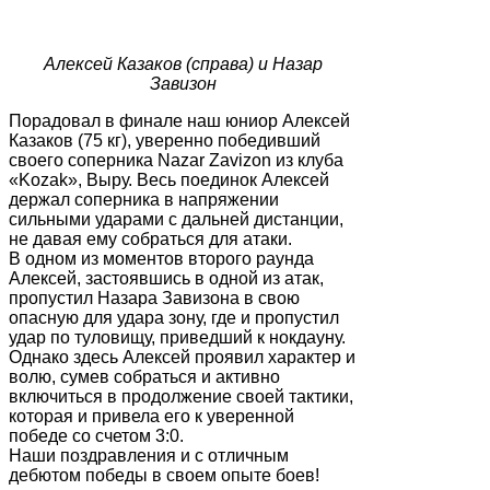
Алексей Казаков (справа) и Назар
Завизон
Порадовал в финале наш юниор Алексей
Казаков (75 кг), уверенно победивший
своего соперника Nazar Zavizon из клуба
«Kozak», Выру. Весь поединок Алексей
держал соперника в напряжении
сильными ударами с дальней дистанции,
не давая ему собраться для атаки.
В одном из моментов второго раунда
Алексей, застоявшись в одной из атак,
пропустил Назара Завизона в свою
опасную для удара зону, где и пропустил
удар по туловищу, приведший к нокдауну.
Однако здесь Алексей проявил характер и
волю, сумев собраться и активно
включиться в продолжение своей тактики,
которая и привела его к уверенной
победе со счетом 3:0.
Наши поздравления и с отличным
дебютом победы в своем опыте боев!