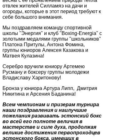
весны с её проявлением природы тепла
отвлек жителей Силламяэ на дачи и
огороды, которые в этот период требуют к
себе большого внимания.
Мы поздравляем команду спортивной
школы "Энергия" и клуб "Boxing-Energia" с
золотыми медалями группы "школьников"
Платона Притулы, Антона Фомина,
группы юниоров Алексея Казакова и
Матвея Кулазина!
Серебро вручили юниору Артемею
Русману и боксеру группы молодежи
Владиславу Харитонову!
Бронза у юниора Артура Липп, Дмитрия
Никитина и Арсения Баданина!
Всем чемпионам и призерам турнира
наши поздравления и наилучшие
пожелания развивать эстонский бокс
во всей его полноте величия в
мастерстве и силе духа, продолжая
великие достижения первопроходцев
эстонского бокса, имевших в