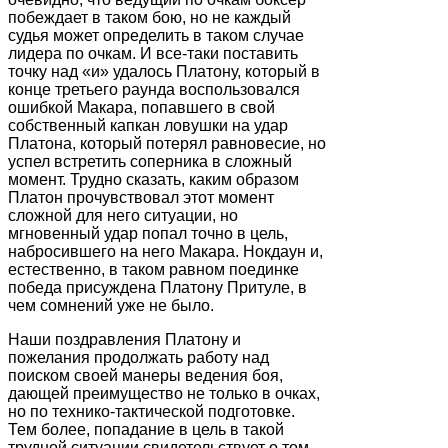
побеждает в таком бою, но не каждый
судья может определить в таком случае
лидера по очкам. И все-таки поставить
точку над «и» удалось Платону, который в
конце третьего раунда воспользовался
ошибкой Макара, попавшего в свой
собственный капкан ловушки на удар
Платона, который потерял равновесие, но
успел встретить соперника в сложный
момент. Трудно сказать, каким образом
Платон прочувствовал этот момент
сложной для него ситуации, но
мгновенный удар попал точно в цель,
набросившего на него Макара. Нокдаун и,
естественно, в таком равном поединке
победа присуждена Платону Притуле, в
чем сомнений уже не было.
Наши поздравления Платону и
пожелания продолжать работу над
поиском своей манеры ведения боя,
дающей преимущество не только в очках,
но по технико-тактической подготовке.
Тем более, попадание в цель в такой
трудной ситуации свидетельствует о том,