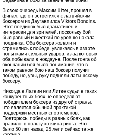
Баданина в боях за звание чемпиона!
В свою очередь Максим Штец прошел в
финал, где он встретился с латвийским
боксером из Даугавпилса Viktors Bondins.
Этот поединок был драматичен и
интересен для зрителей, поскольку бой
был равный и жесткий по уровню накала
поединка. Оба боксера желали и
стремились к победе, увлекаясь в азарте
попытками сильных ударов, из-за которых
оба побывали в нокдауне. После гонга об
окончании боя было понимание, что в
таком равном бою наш боксер получит
победу, но, увы, руку подняли латышскому
боксеру.
Никогда в Латвии или Литве судьи в таких
конкурентных боях не определяют
победителем боксера из другой страны,
что является обычной практикой
поддержки местных спортсменов.
Повторюсь, победы в равных боях, как
правило, в пользу хозяина ринга. Это
было 50 лет назад, 25 лет и сейчас та же
картина.