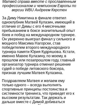
Матвей справа вместе с прославленным
профессионалом и чемпионом Европы по
версии WBU Андреем Кярстен
За Диму Никитина в финале ответил
одноклубник Матвей Кулазин, имеющий в
отличие от Димы с его 4-месячными
пребыванием в боксе значительный опыт
боев и побед на международном турнире.
Он уверенно выиграл финал у сильного и
мощного Максима Нагорски, став
победителем второго международного
турнира памяти Юрия Кудряшова. Кстати,
именно Мавею Кулазину, по моему, в
прошлом или позапрошлом году, главный
организатор турнира отменил решение
судей о победе литовского боксера,
признав лучшим Матвея Кулазина.
Поздравляем Матвея и желаем ему
только одного – всегда выполнять
спортивные принципы постоянства и
системности тренинга, что приведет его к
высоким результатам. Так держать и
дальше вместе с Димой добиваться