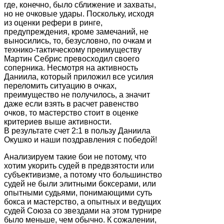
где, конечно, было сближение и захваты,
но не очковые удары. Поскольку, исходя
из оценки рефери в ринге,
предупреждения, кроме замечаний, не
выносились, то, безусловно, по очкам и
технико-тактическому преимуществу
Мартин Себрис превосходил своего
соперника. Несмотря на активность
Даниила, который приложил все усилия
переломить ситуацию в очках,
преимущество не получилось, а значит
даже если взять в расчет равенство
очков, то мастерство стоит в оценке
критериев выше активности.
В результате счет 2:1 в пользу Даниила
Окушко и наши поздравления с победой!
Анализируем такие бои не потому, что
хотим укорить судей в предвзятости или
субъективизме, а потому что большинство
судей не были элитными боксерами, или
опытными судьями, понимающими суть
бокса и мастерство, а опытных и ведущих
судей Союза со звездами на этом турнире
было меньше, чем обычно. К сожалении,