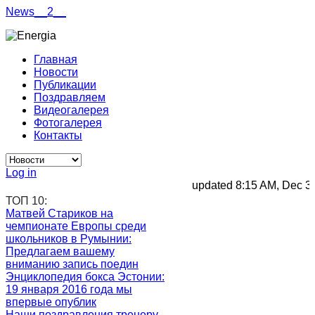
News__2__
Главная
Новости
Публикации
Поздравляем
Видеогалерея
Фотогалерея
Контакты
Log in
updated 8:15 AM, Dec 30, 
ТОП 10:
Матвей Стариков на
чемпионате Европы среди
школьников в Румынии
:
Предлагаем вашему
вниманию запись поедин
Энциклопедия бокса Эстонии
:
19 января 2016 года мы
впервые опублик
Наши поздравления тренеру