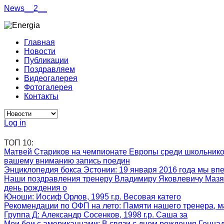
News__2__
Главная
Новости
Публикации
Поздравляем
Видеогалерея
Фотогалерея
Контакты
Log in
ТОП 10:
Матвей Стариков на чемпионате Европы среди школьник
вашему вниманию запись поедин
Энциклопедия бокса Эстонии
: 19 января 2016 года мы вп
Наши поздравления тренеру Владимиру Яковлевичу Мазя
день рождения о
Юноши
: Иосиф Орлов, 1995 г.р. Весовая катего
Рекомендации по ОФП на лето
: Памяти нашего тренера, м
Группа Д
: Александр Сосенков, 1998 г.р. Саша за
Мои бои с американцами
: В связи с днем рождения Генна