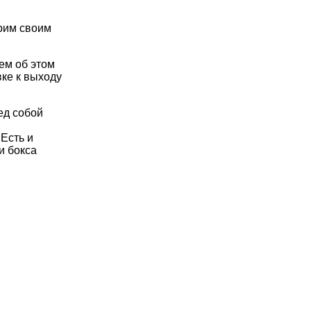
орим своим
ем об этом
вке к выходу
ед собой
Есть и
и бокса