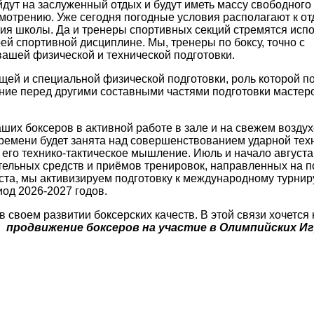
йдут на заслуженный отдых и будут иметь массу свободного
смотрению. Уже сегодня погодные условия располагают к от
ния школы. Да и тренеры спортивных секций стремятся исп
ей спортивной дисциплине. Мы, тренеры по боксу, точно с
ашей физической и технической подготовки.
щей и специальной физической подготовки, роль которой п
ние перед другими составными частями подготовки мастер
ших боксеров в активной работе в зале и на свежем воздух
времени будет занята над совершенствованием ударной тех
 его технико-тактическое мышление. Июль и начало августа
тельных средств и приёмов тренировок, направленных на 
ста, мы активизируем подготовку к международному турнир
иод 2026-2027 годов.
 своем развитии боксерских качеств. В этой связи хочется
в:
продвижение боксеров на участие в Олимпийских Иг