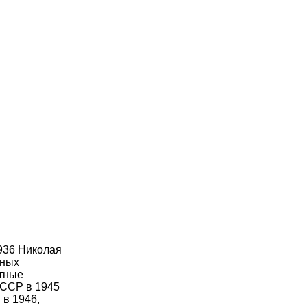
936 Николая
бных
стные
СССР в 1945
в 1946,