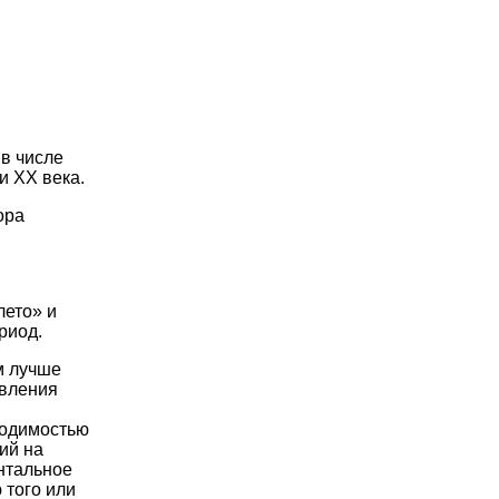
в числе
и ХХ века.
ора
лето» и
риод.
м лучше
авления
ходимостью
ий на
ентальное
 того или