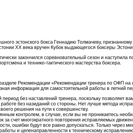
шного эстонского бокса Геннадию Толмачеву, признанному 
стонии ХХ века вручен Кубок выдающегося боксеры Эстони
тически закончился соревновательный сезон и наступила п
ортсмена и технико-тактического мастерства боксера.
разделе Рекомендации «Рекомендации тренера по ОФП на 
езная информация для самостоятельной работы в летний пе
 период без наставлений тренера, поскольку позволяет ва
 работе без назиданий со стороны. Нет лучше метода испр
своего решения на пути к совершенству.
оянным контролем, в случае, если вы не проникаетесь необ
ок за счет многократного повторения исправляемых движен
лости, ошибки будут все равно допускаться. Только через м
работы и целенаправленности к техническому исправлению