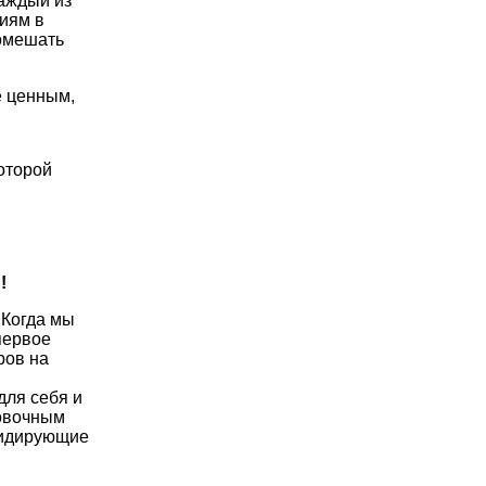
аждый из
ниям в
помешать
е ценным,
оторой
!
 Когда мы
первое
ров на
для себя и
ровочным
 лидирующие