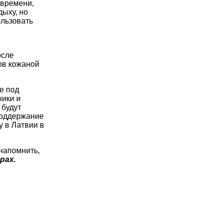
 времени,
дыху, но
ользовать
осле
ов кожаной
е под
ники и
 будут
поддержание
у в Латвии в
 напомнить,
рах.