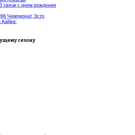
 В связи с днем рождения
996 Чемпионат Эсто
а Кайва
:
дущему сезону