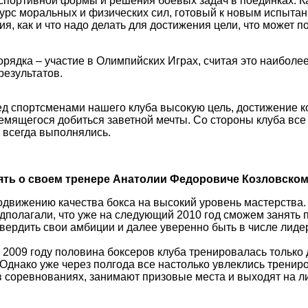
спортивной формы и решения боевых задач в поединках. К
сурс моральных и физических сил, готовый к новым испыта
я, как и что надо делать для достижения цели, что может 
ядка – участие в Олимпийских Играх, считая это наиболе
результатов.
д спортсменами нашего клуба высокую цель, достижение к
мящегося добиться заветной мечты. Со стороны клуба все
 всегда выполнялись.
мять о своем тренере Анатолии Федоровиче Козловском
родвижению качества бокса на высокий уровень мастерства.
едполагали, что уже на следующий 2010 год сможем занять 
твердить свои амбиции и далее уверенно быть в числе лиде
в 2009 году половина боксеров клуба тренировалась только 
Однако уже через полгода все настолько увлеклись трени
е в соревнованиях, занимают призовые места и выходят на