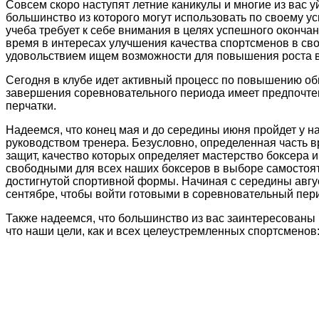
Совсем скоро наступят летние каникулы и многие из вас у
большинство из которого могут использовать по своему у
учеба требует к себе внимания в целях успешного оконча
время в интересах улучшения качества спортсменов в сво
удовольствием ищем возможности для повышения роста в
Сегодня в клубе идет активный процесс по повышению об
завершения соревновательного периода имеет предпочте
перчатки.
Надеемся, что конец мая и до середины июня пройдет у на
руководством тренера. Безусловно, определенная часть 
защит, качество которых определяет мастерство боксера и
свободными для всех наших боксеров в выборе самостоя
достигнутой спортивной формы. Начиная с середины авгу
сентябре, чтобы войти готовыми в соревновательный пер
Также надеемся, что большинство из вас заинтересованы в
что наши цели, как и всех целеустремленных спортсмено