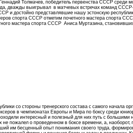
 Геннадий Толмачев, победитель первенства СССР среди м
года, дважды выигрывал в матчевых встречах команд СССР
ССР и достойно представлявшие нашу эстонскую республик
стеров спорта СССР отметим почетного мастера спорта СС
тного мастера спорта СССР Аниса Муртазина, становивши
блики со стороны тренерского состава с самого начала ор
оксеров в чемпионатах Европы и Мира по боксу среди юнио
роходили интересный и полезный для них путь с большими 
 не пожалел о проведенном в боксе времени, а, наоборот, 
авший им бесценный опыт понимания своего труда, формир