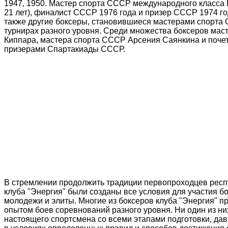
1947, 1950. Мастер спорта СССР международного класса
21 лет), финалист СССР 1976 года и призер СССР 1974 
также другие боксеры, становившиеся мастерами спорта 
турнирах разного уровня. Среди множества боксеров ма
Киппара, мастера спорта СССР Арсения Саянкина и поче
призерами Спартакиады СССР.
В стремлении продолжить традиции первопроходцев респу
клуба "Энергия" были созданы все условия для участия б
молодежи и элиты. Многие из боксеров клуба "Энергия" п
опытом боев соревнований разного уровня. Ни один из них
настоящего спортсмена со всеми этапами подготовки, д