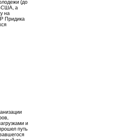
олодежи (до
-США, а
у на
СР Придика
хся
ганизации
ров,
нагрузками и
прошел путь
овавшегося