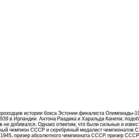
опроходцев истории бокса Эстонии финалиста Олимпиады-1
1939 в Ирландии Антона Раадика и Харальда Канепи, подо
в не добивался. Однако отметим, что были сильные и изве
кратный чемпион СССР и серебряный медалист чемпионатов 
1945, призер абсолютного чемпионата СССР, призер СССР 