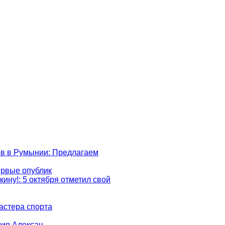
ов в Румынии
: Предлагаем
ервые опублик
кину!
: 5 октября отметил свой
астера спорта
дия Алексан