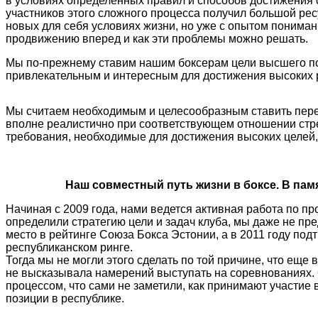
в условиях определенных правил и способов достижения 
участников этого сложного процесса получил большой ре
новых для себя условиях жизни, но уже с опытом понимани
продвижению вперед и как эти проблемы можно решать.
Мы по-прежнему ставим нашим боксерам цели высшего пор
привлекательным и интересным для достижения высоких 
Мы считаем необходимым и целесообразным ставить пере
вполне реалистично при соответствующем отношении стре
требования, необходимые для достижения высоких целей,
Наш совместный путь жизни в боксе. В па
Начиная с 2009 года, нами ведется активная работа по п
определили стратегию цели и задач клуба, мы даже не пр
место в рейтинге Союза Бокса Эстонии, а в 2011 году под
республиканском ринге.
Тогда мы не могли этого сделать по той причине, что еще 
не высказывала намерений выступать на соревнованиях. 
процессом, что сами не заметили, как принимают участи
позиции в республике.