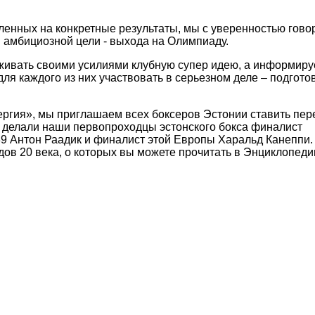
еленных на конкретные результаты, мы с уверенностью гов
 амбициозной цели - выхода на Олимпиаду.
ивать своими усилиями клубную супер идею, а информиру
ля каждого из них участвовать в серьезном деле – подгото
ргия», мы приглашаем всех боксеров Эстонии ставить пер
о делали наши первопроходцы эстонского бокса финалист
 Антон Раадик и финалист этой Европы Харальд Канеппи. 
дов 20 века, о которых вы можете прочитать в Энциклопеди